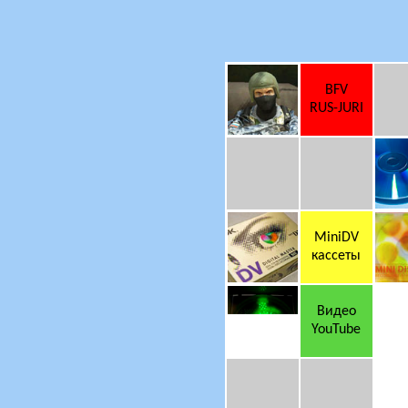
BFV
RUS-JURI
MiniDV
кассеты
Видео
YouTube